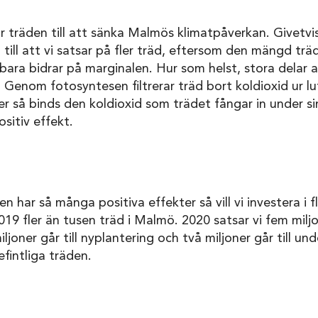
r träden till att sänka Malmös klimatpåverkan. Givetvis
till att vi satsar på fler träd, eftersom den mängd trä
 bara bidrar på marginalen. Hur som helst, stora delar 
 Genom fotosyntesen filtrerar träd bort koldioxid ur lu
er så binds den koldioxid som trädet fångar in under sin
ositiv effekt.
n har så många positiva effekter så vill vi investera i f
19 fler än tusen träd i Malmö. 2020 satsar vi fem milj
iljoner går till nyplantering och två miljoner går till un
fintliga träden.