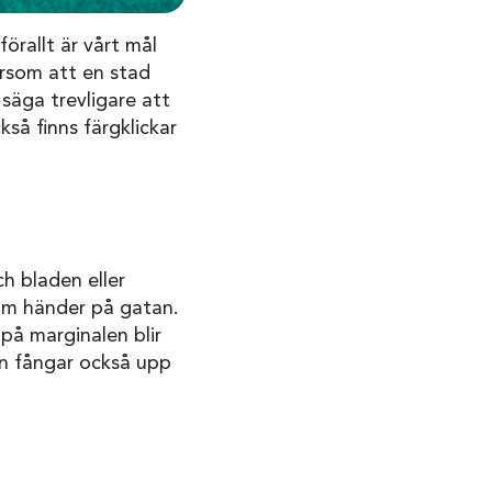
örallt är vårt mål
ersom att en stad
säga trevligare att
så finns färgklickar
ch bladen eller
som händer på gatan.
på marginalen blir
en fångar också upp