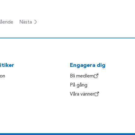
ående
Nästa
itiker
Engagera dig
son
Bli medlem
På gång
Våra vänner