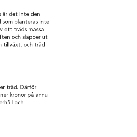
 är det inte den
d som planteras inte
av ett träds massa
ften och släpper ut
 tillväxt, och träd
ler träd. Därför
oner kronor på ännu
derhåll och