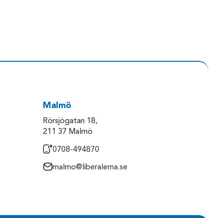
Malmö
Rörsjögatan 18,
211 37 Malmö
0708-494870
malmo@liberalerna.se