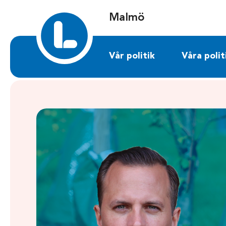
Sök på malmo.liberalerna.se
Malmö
Vår politik
Våra polit