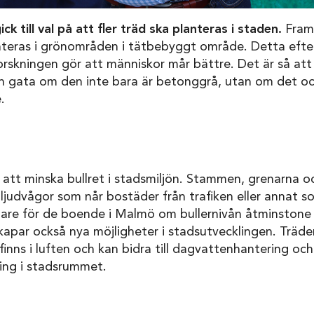
k till val på att fler träd ska planteras i staden.
Framf
lanteras i grönområden i tätbebyggt område. Detta eft
orskningen gör att människor mår bättre. Det är så att 
n gata om den inte bara är betonggrå, utan om det ock
.
l att minska bullret i stadsmiljön. Stammen, grenarna o
ljudvågor som når bostäder från trafiken eller annat 
igare för de boende i Malmö om bullernivån åtminstone 
skapar också nya möjligheter i stadsutvecklingen. Träd
finns i luften och kan bidra till dagvattenhantering och
ing i stadsrummet.